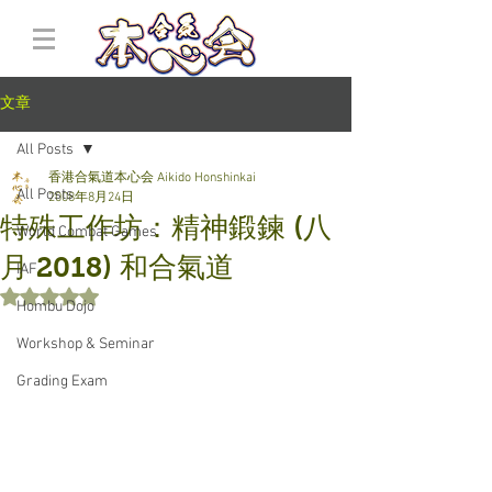
文章
All Posts
香港合氣道本心会 Aikido Honshinkai
All Posts
2008年8月24日
特殊工作坊：精神鍛鍊 (八
World Combat Games
月 2018) 和合氣道
IAF
評等為 NaN（最高為 5 顆星）。
Hombu Dojo
Workshop & Seminar
Grading Exam