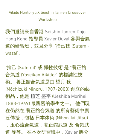
Aikido Hontoryu X Seishin Tanren Crossover 
Workshop 
我們邀請來自香港 
Seishin Tanren Dojo - 
Hong Kong
 指導員 
Xavier Duval
 參與合氣
道的研習班，並且分享 "捨己技 (Sutemi-
waza)"。
"捨己 (Sutemi)" 或 犧牲技術 是 “養正館
合気道 (Yoseikan Aikido)” 的標誌性技
術。 養正館合気道是由 望月 稔 
(Mōchizuki Minoru, 1907-2003) 創立的藝
術品，他是 
植芝 盛平
 (
Ueshiba Morihei
, 
1883-1969) 最親密的學生之一。 他們現
在仍然在 養正館合気道 的所有藝術中廣
泛傳授，包括 日本体術 (Nihon Tai Jitsu)
﹑玉心流合氣道﹑養正館武道 及 合気武
道 等等。 在本次研習班中，
Xavier
 將介