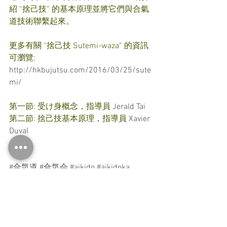
紹 “捨己技” 的基本原理並將它們與合氣
道技術聯繫起來。 
更多有關 “捨己技 Sutemi-waza” 的資訊
可瀏覽: 
http://hkbujutsu.com/2016/03/25/sute
mi/
第一節: 受け身概念，指導員 
Jerald Tai
第二節: 捨己技基本原理，指導員 
Xavier 
Duval
#合気道
#合気会
#aikido
#aikidoka
#aikidoaikikai
#aikidoseminar
#aikidoukemi
#aikidohongkong
#aikidohontoryu
#budo
#martialarts
#practice
#training
#workout
#workshop