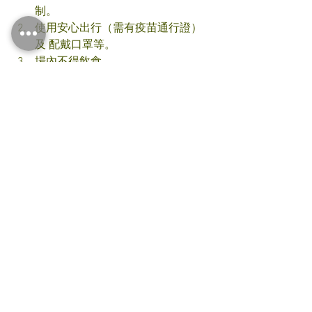
制。
使用安心出行（需有疫苗通行證）
及 配戴口罩等。
場內不得飲食。
有責任自行遵守各項防疫規例。
希望大家 諒解 和 配
合 及 期望到時見到大
家！
#合気道
#合氣道
#aikido
#budo
#martialart
#training
#workout
#hongkong
#coronavirus
#covid19
0.0／5 (0)
留言