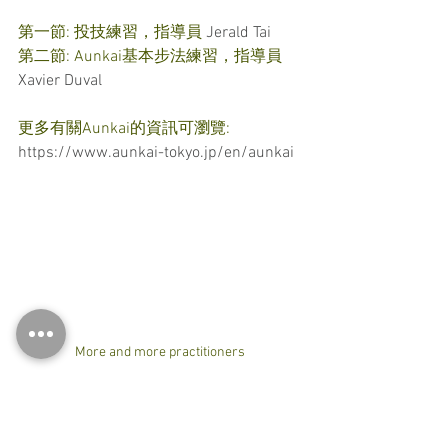
第一節: 投技練習，指導員 
Jerald Tai
第二節: Aunkai基本步法練習，指導員 
Xavier Duval
更多有關Aunkai的資訊可瀏覽: 
https://www.aunkai-tokyo.jp/en/aunkai
More and more practitioners
#aikido
#aikidohongkong
#aikidohontoryu
#budo
#martialarts
#practice
#training
#workout