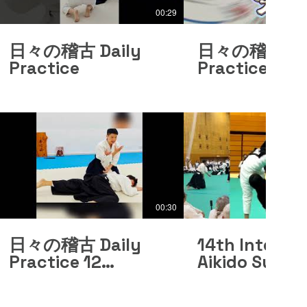
00:29
日々の稽古 Daily
日々の稽古 Dai
Practice
Practice
00:30
日々の稽古 Daily
14th Internat
Practice 12
Aikido Summi
October 2024
Embukai | Ch
Team