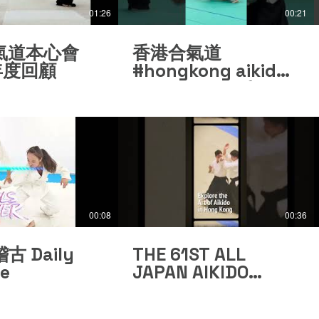
01:26
00:21
氣道本心會
香港合氣道
 年度回顧
#hongkong aikido
#martialarts (3
December 2024)
00:08
00:36
 Daily
THE 61ST ALL
ce
JAPAN AIKIDO
EMBUKAI - IAF
China Team, Hong