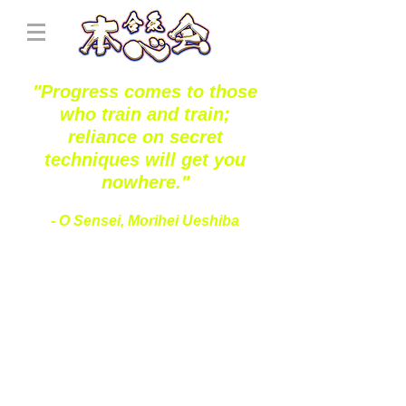
"Progress comes to those
who train and train;
reliance on secret
techniques will get you
nowhere."
- O Sensei, Morihei Ueshiba
+ Subscribe | 訂閱