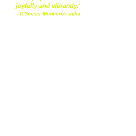
joyfully and vibrantly."
- O Sensei, Morihei Ueshiba
Overseas Visitor (Non-
member of Hong Kong
Aikido Honshinkai)
海外訪客 (非香港合氣道本心
会會員)
Mat Fee (each class) HKD 100
The Mat Fee does not include any official
record for grading and relevant
certification;
recommended to contact us before the
training, and
perusal our
Code of Conduct and Liability
Waiver
道場的禮儀及規範