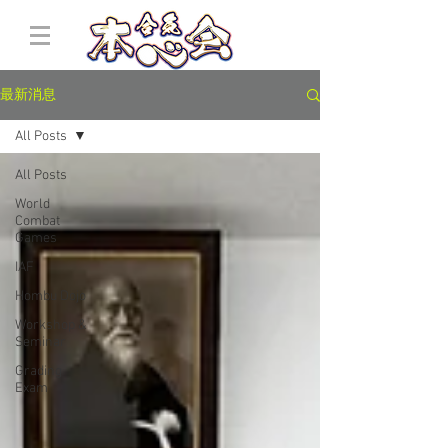
最新消息
All Posts
All Posts
World
Combat
Games
IAF
Hombu Dojo
Workshop &
Seminar
Grading
Exam