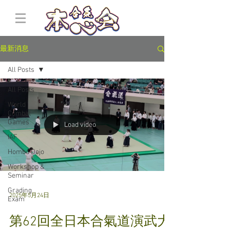
最新消息
All Posts
All Posts
World
Combat
Games
Load video
IAF
Hombu Dojo
Workshop &
Seminar
Grading
2025年5月24日
Exam
第62回全日本合氣道演武大